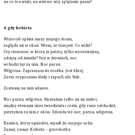
na co ten wiatr, na wietrze nici, splątanie pasm?
A gdy kobieta
Winorośl oplata mury mojego domu,
zagląda mi w okna. Wiem, że tam jest. Co widzi?
Czy ciemność, w którą ja patrzę, tylko wyraźniejszą,
odciętą od światła? Stoi w drzwiach, noc
wchodzi tuż za nim. Noc parna.
Wilgotna. Zapraszam do środka. Jest bliżej.
Zaraz rozpoznam ślady i zapach ulic Side.
Zostawię na nim własne.
Noc parna, wilgotna. Słyszałam (albo mi się śniło),
między słowami cisza twardniała i rosła, gdy rano odchodził,
patrzyłam za nim z okna. Odeszła też noc, parna, wilgotna.
Kamień, który upuściłeś, wpadł do mojego ucha.
Zamęt, zamęt. Kobieta – grzechotka.