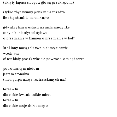
(skryty łapacz śniegu z głową przekręconą)
i tylko zbyt zwinny język mnie zdradza
ile złapałam! ile mi umknęło
gdy ukryłam w ustach niemałą śnieżynkę
żeby nikt nie słyszał śpiewu
o przemianie w kamień o przemianie w lód?
ktoś inny naciągał i zwalniał moje ramię
wtedy! już!
o! ten biały pocisk właśnie powrócił i ominął serce
pod otwartym niebem
jestem atonalna
(mea pulpa nucę z roztrzaskanych nut)
teraz – tu
dla ciebie kwitnie dzikie mięso
teraz – tu
dla ciebie moje dzikie mięso