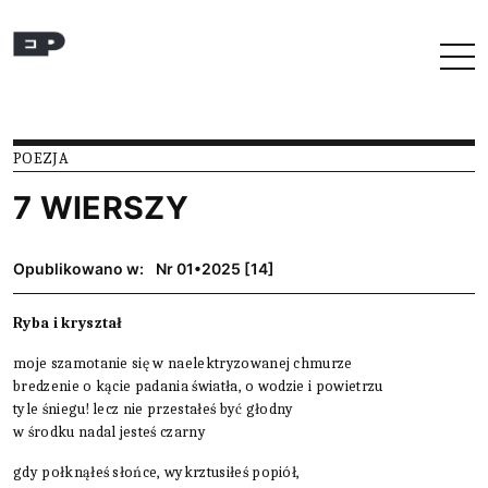
Przejdź do treści
POEZJA
7 WIERSZY
Opublikowano w:
Nr 01•2025 [14]
Ryba i kryształ
moje szamotanie się w naelektryzowanej chmurze
bredzenie o kącie padania światła, o wodzie i powietrzu
tyle śniegu! lecz nie przestałeś być głodny
w środku nadal jesteś czarny
gdy połknąłeś słońce, wykrztusiłeś popiół,