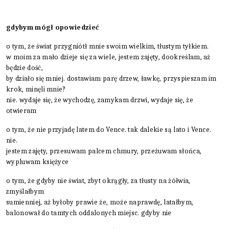
gdybym mógł opowiedzieć
o tym, że świat przygniótł mnie swoim wielkim, tłustym tyłkiem.
w moim za mało dzieje się za wiele, jestem zajęty, dookreślam, aż
będzie dość,
by działo się mniej. dostawiam parę drzew, ławkę, przyspieszam im
krok, minęli mnie?
nie. wydaje się, że wychodzę, zamykam drzwi, wydaje się, że
otwieram
o tym, że nie przyjadę latem do Vence. tak dalekie są lato i Vence.
nie.
jestem zajęty, przesuwam palcem chmury, przeżuwam słońca,
wypluwam księżyce
o tym, że gdyby nie świat, zbyt okrągły, za tłusty na żółwia,
zmyślałbym
sumienniej, aż byłoby prawie że, może naprawdę, latałbym,
balonował do tamtych oddalonych miejsc. gdyby nie