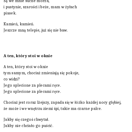
Są we mnie suche morza,
i pustynie, szarości i beże, mam w żyłach
piasek.
Kamień, kamień.
Jeszcze mną telepie, już się nie baw.
A ten, który stoi w oknie
A ten, który stoi w oknie
tym samym, chociaż zmieniają się pokoje,
co widzi?
Jego splecione za plecami ręce.
Jego splecione za plecami ręce.
Chociaż jest coraz lżejszy, zapada się w łóżko każdej nocy głębiej,
że może i we wnętrzu ziemi śpi, takie ma czarne palce.
Jakby się czegoś chwytał.
Jakby nie chciało go puścić.