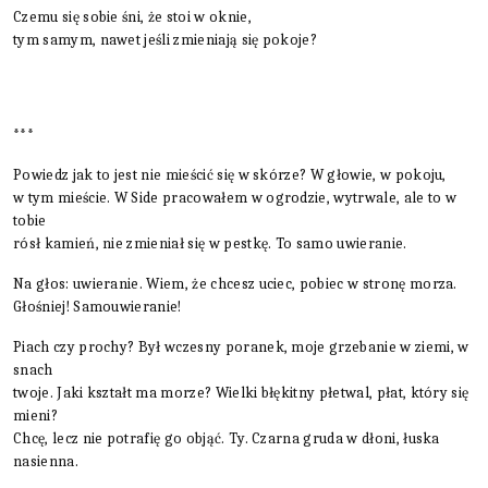
Czemu się sobie śni, że stoi w oknie,
tym samym, nawet jeśli zmieniają się pokoje?
***
Powiedz jak to jest nie mieścić się w skórze? W głowie, w pokoju,
w tym mieście. W Side pracowałem w ogrodzie, wytrwale, ale to w
tobie
rósł kamień, nie zmieniał się w pestkę. To samo uwieranie.
Na głos: uwieranie. Wiem, że chcesz uciec, pobiec w stronę morza.
Głośniej! Samouwieranie!
Piach czy prochy? Był wczesny poranek, moje grzebanie w ziemi, w
snach
twoje. Jaki kształt ma morze? Wielki błękitny płetwal, płat, który się
mieni?
Chcę, lecz nie potrafię go objąć. Ty. Czarna gruda w dłoni, łuska
nasienna.