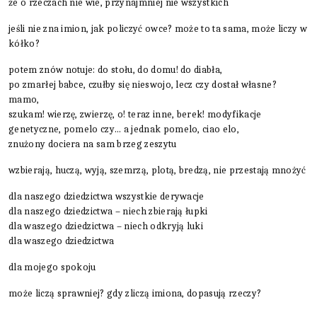
że o rzeczach nie wie, przynajmniej nie wszystkich
jeśli nie zna imion, jak policzyć owce? może to ta sama, może liczy w
kółko?
potem znów notuje: do stołu, do domu! do diabła,
po zmarłej babce, czułby się nieswojo, lecz czy dostał własne?
mamo,
szukam! wierzę, zwierzę, o! teraz inne, berek! modyfikacje
genetyczne, pomelo czy… a jednak pomelo, ciao elo,
znużony dociera na sam brzeg zeszytu
wzbierają, huczą, wyją, szemrzą, plotą, bredzą, nie przestają mnożyć
dla naszego dziedzictwa wszystkie derywacje
dla naszego dziedzictwa – niech zbierają łupki
dla waszego dziedzictwa – niech odkryją luki
dla waszego dziedzictwa
dla mojego spokoju
może liczą sprawniej? gdy zliczą imiona, dopasują rzeczy?