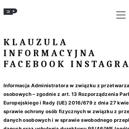
Przejdź do treści
KLAUZULA
INFORMACYJNA
FACEBOOK INSTAGR
Informacja Administratora w związku z przetwarz
osobowych – zgodnie z art. 13 Rozporządzenia Pa
Europejskiego i Rady (UE) 2016/679 z dnia 27 kwie
sprawie ochrony osób fizycznych w związku z pr
danych osobowych i w sprawie swobodnego przep
danych oraz uchylenia dyrektywy 95/46/WE (ogól