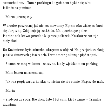
samochodem. – Tam z parkingu do gabinetu będzie się szło
kilkadziesiąt minut.
– Marta, proszę cię.
W drodze powrotnej już nie rozmawiamy. Kątem oka widzę, że bawi
się obrączką. Zdejmuje ją i zakłada. Ma opuchnięte palce.
Pierścionek ledwo przechodzi przez paliczek. Na skórze zostaje
biały ślad.
Na Kazimierza była stłuczka, skręcam w objazd. Na przejściu czekają
piesi w zimowych płaszczach. Termometr pokazuje pięć stopni.
– Zostań ze mną w domu – zaczyna, kiedy wjeżdżam na parking.
– Mam basen na szesnastą.
– Jak raz popływają z kartką, to nic im się nie stanie. Napisz do nich.
– Marta.
– Zrób coś ze sobą. Nie chcę, żebyś był sam, kiedy umrę. – Trzaska
drzwiami.