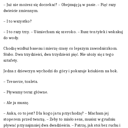
– Już nie możesz się doczekać? – Obejmuję ją w pasie. – Pięć razy
dwieście zmiennym.
– I to wszystko?
– I to razy trzy. – Uśmiecham się szeroko. – Rusz ten tyłek i wskakuj
do wody.
Chodzę wzdłuż basenu i mierzę czasy co lepszym zawodniczkom.
Słabo. Dwa trzydzieści, dwa trzydzieści pięć. Nie ułoży się z tego
sztafety.
Jedna z dziewczyn wychodzi do góry i pokazuje kciukiem na bok.
– Trenerze, toaleta.
– Pływamy teraz główne.
– Ale ja muszę.
– Anka, co to jest? Dla kogo ja tu przychodzę? – Macham jej
stoperem przed twarzą. – Żeby to miało sens, musisz w grudniu
pływać przynajmniej dwa dwadzieścia. – Patrzę, jak stoi bez ruchu i