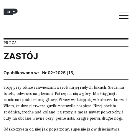
Przejdź do treści
PROZA
ZASTÓJ
Opublikowano w:
Nr 02•2025 [15]
Stoję przy oknie i zawieszam wzrok na jej rudych lokach. Siedzi na
fotelu, odwrócona plecami. Patrzę na nią z góry. Ma ściągnięte
ramiona i podniesioną głowę. Włosy wplątują się w kołnierz koszuli.
Wiem, że dwa pierwsze guziki zostawiła rozpięte. Niżej obcisła
spódnica, trochę nad kolano, rajstopy, a może nawet pończochy, i
buty na obcasie. Piwne oczy, pełne usta, krągłe piersi, długie nogi.
Odskoczyłem od niej jak poparzony, zupełnie jak w dzieciństwie,