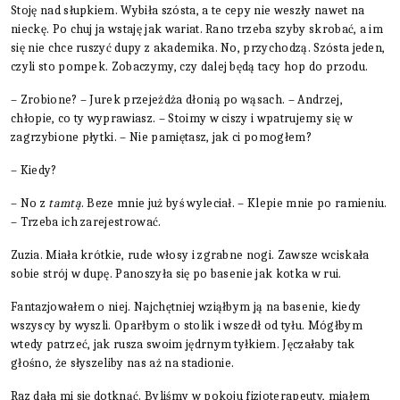
Stoję nad słupkiem. Wybiła szósta, a te cepy nie weszły nawet na
nieckę. Po chuj ja wstaję jak wariat. Rano trzeba szyby skrobać, a im
się nie chce ruszyć dupy z akademika. No, przychodzą. Szósta jeden,
czyli sto pompek. Zobaczymy, czy dalej będą tacy hop do przodu.
– Zrobione? – Jurek przejeżdża dłonią po wąsach. – Andrzej,
chłopie, co ty wyprawiasz. – Stoimy w ciszy i wpatrujemy się w
zagrzybione płytki. – Nie pamiętasz, jak ci pomogłem?
– Kiedy?
– No z
tamtą
. Beze mnie już byś wyleciał. – Klepie mnie po ramieniu.
– Trzeba ich zarejestrować.
Zuzia. Miała krótkie, rude włosy i zgrabne nogi. Zawsze wciskała
sobie strój w dupę. Panoszyła się po basenie jak kotka w rui.
Fantazjowałem o niej. Najchętniej wziąłbym ją na basenie, kiedy
wszyscy by wyszli. Oparłbym o stolik i wszedł od tyłu. Mógłbym
wtedy patrzeć, jak rusza swoim jędrnym tyłkiem. Jęczałaby tak
głośno, że słyszeliby nas aż na stadionie.
Raz dała mi się dotknąć. Byliśmy w pokoju fizjoterapeuty, miałem