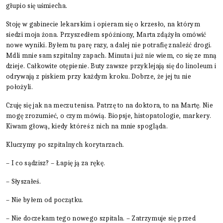
głupio się uśmiecha.
Stoję w gabinecie lekarskim i opieram się o krzesło, na którym
siedzi moja żona. Przyszedłem spóźniony, Marta zdążyła omówić
nowe wyniki. Byłem tu parę razy, a dalej nie potrafię znaleźć drogi.
Mdli mnie sam szpitalny zapach. Minuta i już nie wiem, co się ze mną
dzieje. Całkowite otępienie. Buty zawsze przyklejają się do linoleum i
odrywają z piskiem przy każdym kroku. Dobrze, że jej tu nie
położyli.
Czuję się jak na meczu tenisa. Patrzę to na doktora, to na Martę. Nie
mogę zrozumieć, o czym mówią. Biopsje, histopatologie, markery.
Kiwam głową, kiedy któreś z nich na mnie spogląda.
Kluczymy po szpitalnych korytarzach.
– I co sądzisz? – Łapię ją za rękę.
– Słyszałeś.
– Nie byłem od początku.
– Nie doczekam tego nowego szpitala. – Zatrzymuje się przed