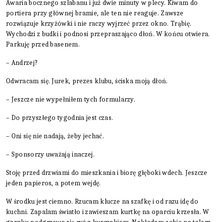
Awaria bocznego szlabanu i już dwie minuty w plecy. Kiwam do
portiera przy głównej bramie, ale ten nie reaguje. Zawsze
rozwiązuje krzyżówki i nie raczy wyjrzeć przez okno. Trąbię.
Wychodzi z budki i podnosi przepraszająco dłoń. W końcu otwiera.
Parkuję przed basenem.
– Andrzej?
Odwracam się. Jurek, prezes klubu, ściska moją dłoń.
– Jeszcze nie wypełniłem tych formularzy.
– Do przyszłego tygodnia jest czas.
– Oni się nie nadają, żeby jechać.
– Sponsorzy uważają inaczej.
Stoję przed drzwiami do mieszkania i biorę głęboki wdech. Jeszcze
jeden papieros, a potem wejdę.
W środku jest ciemno. Rzucam klucze na szafkę i od razu idę do
kuchni. Zapalam światło i zawieszam kurtkę na oparciu krzesła. W