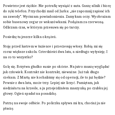
Powietrze jest ciężkie. Nie potrafię wysiąść z auta. Gaszę silnik i biorę
do ręki telefon. Przychodzi mail od Jurka: „nie zapomnij zapisać ich
na zawody”. Wyciszam powiadomienia. Zamykam oczy. Wyobrażam
sobie basenowy zegar ze wskazówkami. Podążam za czerwoną.
Odliczam czas, w którym przesuwa się po tarczy.
Posiedzę tu jeszcze kilka okrążeń.
Stoję przed lustrem w łazience i przeczesuję włosy. Robią mi się
coraz większe zakola. Czterdzieści dwa lata, a niedługo wyłysieję. I
na co to wszystko?
Golę się. Brzytwa gładko sunie po skórze. Na jutro muszę wyglądać
jak człowiek. Kontrakt nie kontrakt, nieważne. Już tak długo
czekam. Z Martą nie kochaliśmy się od operacji, ile to już będzie?
Pewnie z dwa lata, może trzy. Lepiej nie liczyć. Pamiętam, jak
siedziała tu na krześle, a ja przejeżdżałem maszynką po czubku jej
głowy. Ogień spadał na posadzkę.
Patrzę na swoje odbicie. Po policzku spływa mi łza, chociaż ja nie
płaczę.