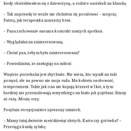
kiedy obściskiwałem się z dziewczyną, a rodzice naciskali na klamkę.
– Tak naprawdę to wcale nie chciałem cię pocałować – szepczę.
Patrzę, jak terapeutka marszczy brwi.
– Pana zachowanie narusza kontrakt naszych spotkań.
– Wyglądałaś na zainteresowaną.
– Chciał pan, żebym była zainteresowana?
– Powiedziałaś, że zasługuję na miłość.
Wnętrze poczekalni jest zbyt białe. Nie wiem, kto wpadł na taki
pomysł, ale na pewno nie moja ruda. Ma kobieta osobowość,
temperament. Takie jak ona nie kupują krzeseł w Ikei, a tym
bardziej nie przemalowują wszystkiego na biało jak pojebani. Ściany
aż rażą. Mrużę oczy.
Posyłam recepcjonistce speszony uśmiech.
– Mamy tutaj dwieście sześćdziesiąt złotych. Karta czy gotówka? –
Przeciąga każdą sylabę.