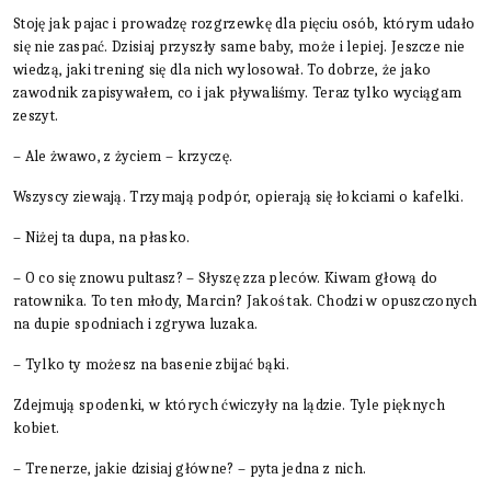
Stoję jak pajac i prowadzę rozgrzewkę dla pięciu osób, którym udało
się nie zaspać. Dzisiaj przyszły same baby, może i lepiej. Jeszcze nie
wiedzą, jaki trening się dla nich wylosował. To dobrze, że jako
zawodnik zapisywałem, co i jak pływaliśmy. Teraz tylko wyciągam
zeszyt.
– Ale żwawo, z życiem – krzyczę.
Wszyscy ziewają. Trzymają podpór, opierają się łokciami o kafelki.
– Niżej ta dupa, na płasko.
– O co się znowu pultasz? – Słyszę zza pleców. Kiwam głową do
ratownika. To ten młody, Marcin? Jakoś tak. Chodzi w opuszczonych
na dupie spodniach i zgrywa luzaka.
– Tylko ty możesz na basenie zbijać bąki.
Zdejmują spodenki, w których ćwiczyły na lądzie. Tyle pięknych
kobiet.
– Trenerze, jakie dzisiaj główne? – pyta jedna z nich.