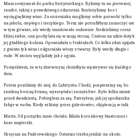
Mam sentyment do parku Szczytnickiego. Byliśmy tu na pierwszej
randce, takiej z prawdziwego zdarzenia. Rozłożyliśmy koc i
wyciągnęliśmy wino. Za szczeniaka mogliśmy sobie pozwolić tylko
na jabola, ciepłego i cierpkiego. Teraz nie potrafiłbym zamoczyć ust
w tym gównie, ale wtedy smakowało cudownie. Siedzieliśmy coraz
bliżej siebie, ona pochylała się w moją stronę. Czułem na udzie dotyk
jej gładkiego kolana. Opowiadała o fraktalach. Co kilka zdań upijała
z gwinta łyk wina i odgarniała włosy z twarzy. Były wtedy długie i
rude. W słońcu wyglądały jak z ognia.
Pomyślałem, że w tę dziewczynę chciałbym wpatrywać się każdego
dnia.
Potem poszliśmy do niej, do Labiryntu. Chodź, pospieszmy się, bo
zamkną boczną bramę, wyszeptała i zaczęła biec. Było kilka minut
przed dwudziestą. Pobiegłem za nią. Patrzyłem, jak jej spódniczka
faluje w ruchu. Kiedy szliśmy przez galeriowiec, objąłem ją w talii.
Marta. Od początku mnie chciała. Miała koronkowy biustonosz i
kuse majteczki.
Skręcam na Paderewskiego. Ostatnio trzeba jeździć na około.