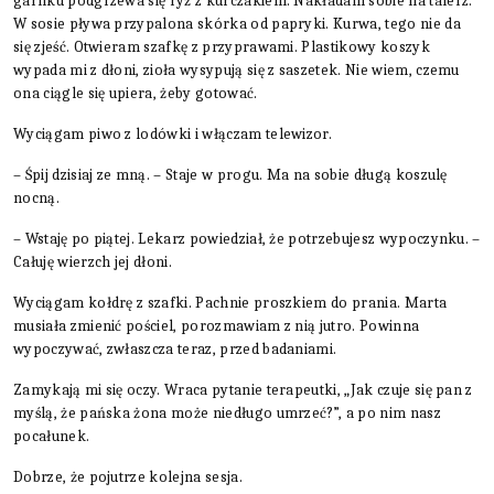
garnku podgrzewa się ryż z kurczakiem. Nakładam sobie na talerz.
W sosie pływa przypalona skórka od papryki. Kurwa, tego nie da
się zjeść. Otwieram szafkę z przyprawami. Plastikowy koszyk
wypada mi z dłoni, zioła wysypują się z saszetek. Nie wiem, czemu
ona ciągle się upiera, żeby gotować.
Wyciągam piwo z lodówki i włączam telewizor.
– Śpij dzisiaj ze mną. – Staje w progu. Ma na sobie długą koszulę
nocną.
– Wstaję po piątej. Lekarz powiedział, że potrzebujesz wypoczynku. –
Całuję wierzch jej dłoni.
Wyciągam kołdrę z szafki. Pachnie proszkiem do prania. Marta
musiała zmienić pościel, porozmawiam z nią jutro. Powinna
wypoczywać, zwłaszcza teraz, przed badaniami.
Zamykają mi się oczy. Wraca pytanie terapeutki, „Jak czuje się pan z
myślą, że pańska żona może niedługo umrzeć?”, a po nim nasz
pocałunek.
Dobrze, że pojutrze kolejna sesja.