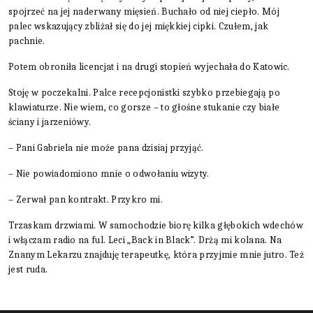
spojrzeć na jej naderwany mięsień. Buchało od niej ciepło. Mój
palec wskazujący zbliżał się do jej miękkiej cipki. Czułem, jak
pachnie.
Potem obroniła licencjat i na drugi stopień wyjechała do Katowic.
Stoję w poczekalni. Palce recepcjonistki szybko przebiegają po
klawiaturze. Nie wiem, co gorsze – to głośne stukanie czy białe
ściany i jarzeniówy.
– Pani Gabriela nie może pana dzisiaj przyjąć.
– Nie powiadomiono mnie o odwołaniu wizyty.
– Zerwał pan kontrakt. Przykro mi.
Trzaskam drzwiami. W samochodzie biorę kilka głębokich wdechów
i włączam radio na ful. Leci „Back in Black”. Drżą mi kolana. Na
Znanym Lekarzu znajduję terapeutkę, która przyjmie mnie jutro. Też
jest ruda.