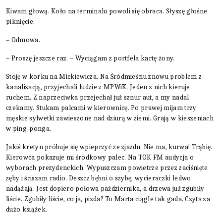
Kiwam głową. Koło na terminalu powoli się obraca. Słyszę głośne
piknięcie.
– Odmowa.
– Proszę jeszcze raz. – Wyciągam z portfela kartę żony.
Stoję w korku na Mickiewicza. Na Śródmieściu znowu problem z
kanalizacją, przyjechali ludzie z MPWiK. Jeden z nich kieruje
ruchem. Z naprzeciwka przejechał już sznur aut, a my nadal
czekamy. Stukam palcami w kierownicę. Po prawej mijam trzy
męskie sylwetki zawieszone nad dziurą w ziemi. Grają w kieszeniach
w ping-ponga.
Jakiś kretyn próbuje się wpieprzyć ze zjazdu. Nie ma, kurwa! Trąbię.
Kierowca pokazuje mi środkowy palec. Na TOK FM audycja o
wyborach prezydenckich. Wypuszczam powietrze przez zaciśnięte
zęby i ściszam radio. Deszcz bębni o szybę, wycieraczki ledwo
nadążają. Jest dopiero połowa października, a drzewa już zgubiły
liście. Zgubiły liście, co ja, pizda? To Marta ciągle tak gada. Czyta za
dużo książek.