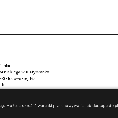
dlaska
Górnickiego w Białymstoku
ie-Skłodowskiej 14a,
tok
 usług. Możesz określić warunki przechowywania lub dostępu do 
pismo literackie