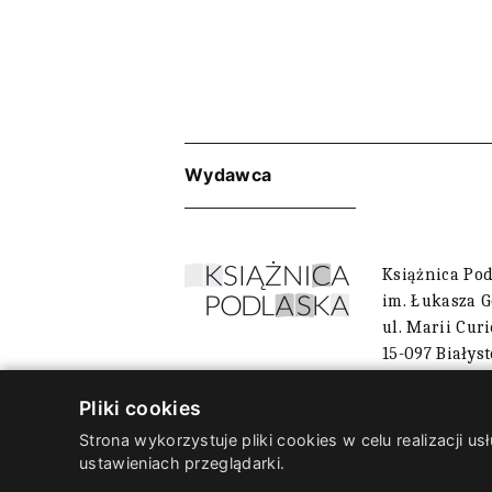
Wydawca
Książnica Po
im. Łukasza 
ul. Marii Cur
15-097 Białys
Pliki cookies
Strona wykorzystuje pliki cookies w celu realizacji
ustawieniach przeglądarki.
© 2026 EPEA 